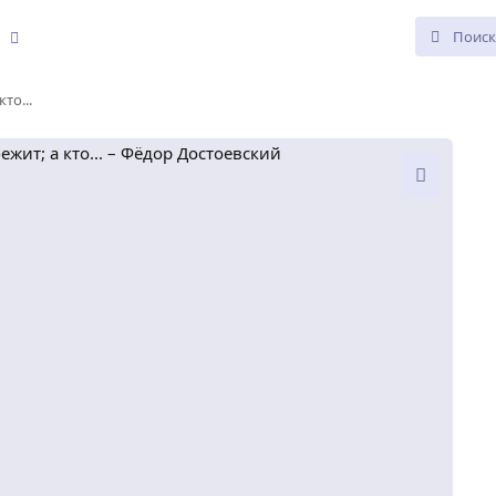
е
то...