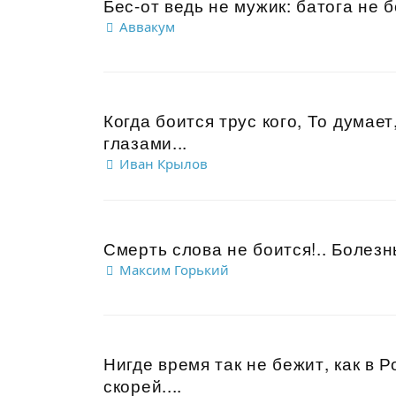
Бес-от ведь не мужик: батога не бо
Аввакум
Когда боится трус кого, То думает
глазами...
Иван Крылов
Смерть слова не боится!.. Болезнь
Максим Горький
Нигде время так не бежит, как в 
скорей....