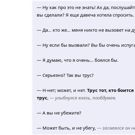
— Ну как про это не знать! Ах да, послушай
вы сделали? Я еще давеча хотела спросить.
— Да... кто же... меня никто не вызовет на д
— Ну если бы вызвали? Вы бы очень испуг
— Я думаю, что я очень... боялся бы.
— Серьезно? Так вы трус?
— Н-нет; может, и нет.
Трус тот, кто боится
трус
,
— улыбнулся князь, пообдумав.
— А вы не убежите?
— Может быть, и не убегу,
— засмеялся он н