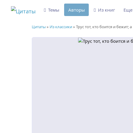
Темы
Авторы
Из книг
Ещ
Цитаты
»
Из классики
»
Трус тот, кто боится и бежит; а к