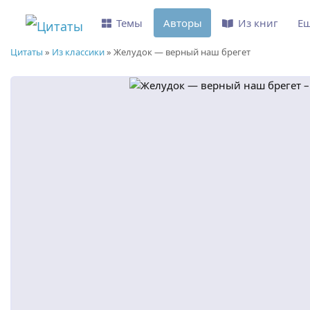
Темы
Авторы
Из книг
Е
Цитаты
»
Из классики
»
Желудок — верный наш брегет