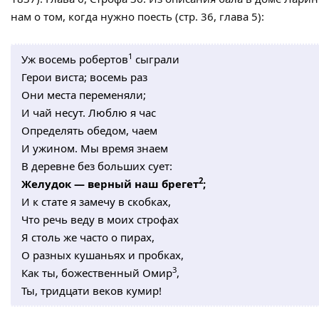
нам о том, когда нужно поесть (стр. 36, глава 5):
1
Уж восемь робертов
сыграли
Герои виста; восемь раз
Они места переменяли;
И чай несут. Люблю я час
Определять обедом, чаем
И ужином. Мы время знаем
В деревне без больших сует:
2
Желудок — верный наш брегет
;
И к стате я замечу в скобках,
Что речь веду в моих строфах
Я столь же часто о пирах,
О разных кушаньях и пробках,
3
Как ты, божественный Омир
,
Ты, тридцати веков кумир!