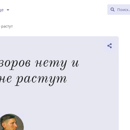
ще
 растут