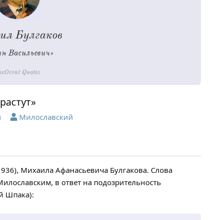
 растут»
ч
Милославский
1936), Михаила Афанасьевича Булгакова. Слова
лославским, в ответ на подозрительность
й Шпака):