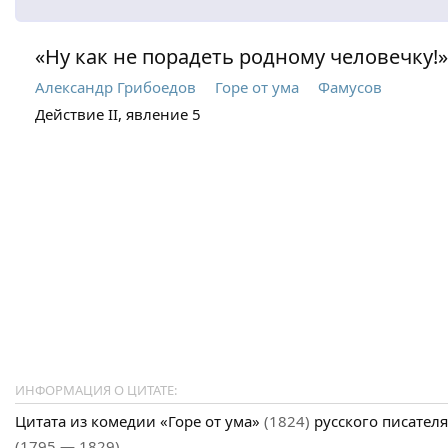
«Ну как не порадеть родному человечку!»
Александр Грибоедов
Горе от ума
Фамусов
Действие II, явление 5
ИНФОРМАЦИЯ О ЦИТАТЕ:
Цитата из комедии «Горе от ума»
(1824)
русского писател
(1795 — 1829)
.