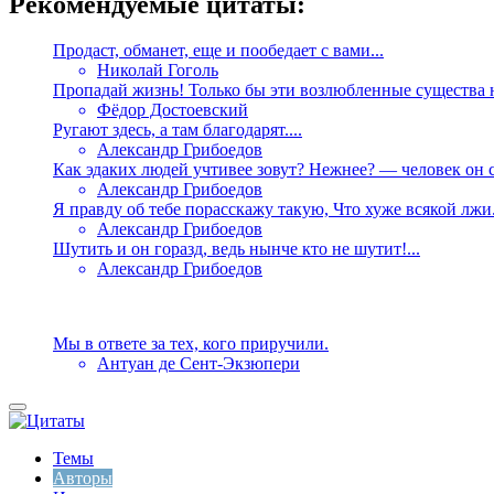
Рекомендуемые цитаты:
Продаст, обманет, еще и пообедает с вами...
Николай Гоголь
Пропадай жизнь! Только бы эти возлюбленные существа н
Фёдор Достоевский
Ругают здесь, а там благодарят....
Александр Грибоедов
Как эдаких людей учтивее зовут? Нежнее? — человек он 
Александр Грибоедов
Я правду об тебе порасскажу такую, Что хуже всякой лжи. 
Александр Грибоедов
Шутить и он горазд, ведь нынче кто не шутит!...
Александр Грибоедов
Мы в ответе за тех, кого приручили.
Антуан де Сент-Экзюпери
Темы
Авторы