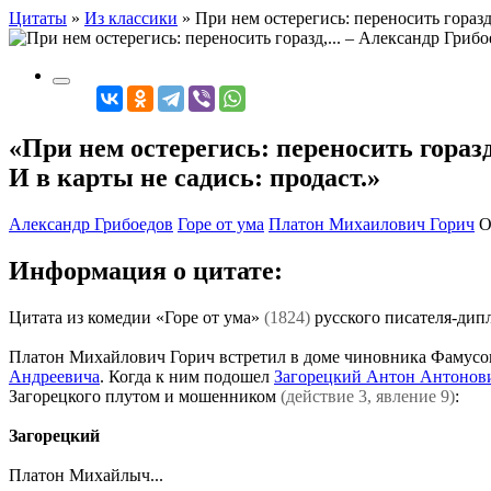
Цитаты
»
Из классики
»
При нем остерегись: переносить горазд,
«При нем остерегись: переносить горазд
И в карты не садись: продаст.»
Александр Грибоедов
Горе от ума
Платон Михаилович Горич
О
Информация о цитате:
Цитата из комедии «Горе от ума»
(1824)
русского писателя-дип
Платон Михайлович Горич встретил в доме чиновника Фамусов
Андреевича
. Когда к ним подошел
Загорецкий Антон Антонов
Загорецкого плутом и мошенником
(действие 3, явление 9)
:
Загорецкий
Платон Михайлыч...