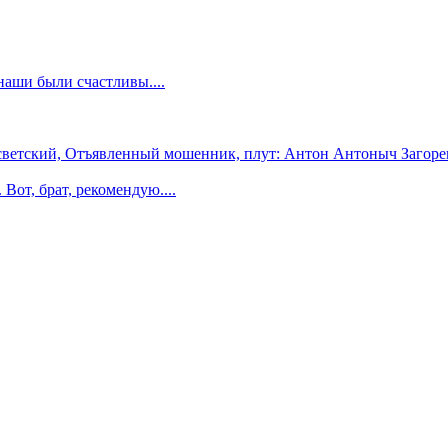
аши были счастливы....
светский, Отъявленный мошенник, плут: Антон Антоныч Загорец
Вот, брат, рекомендую....