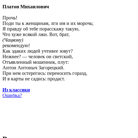
Платон Михаилович
Прочь!
Поди ты к женщинам, лги им и их морочь;
Я правду об тебе порасскажу такую,
Что хуже всякой лжи. Вот, брат,
(Чацкому)
рекомендую!
Как эдаких людей учтивее зовут?
Нежнее? — человек он светский,
Отъявленный мошенник, плут:
Антон Антоныч Загорецкий.
При нем остерегись: переносить горазд,
И в карты не садись: продаст.
Из классики
Ошибка?