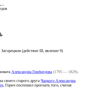
...
,
 Загорецком (действие III, явление 9)
ломата
Александра Грибоедова
(1795 — 1829)
.
а своего старого друга
Чацкого Александра
ич
, Горич поспешил прогнать того, считая