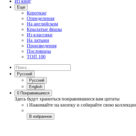
Из книг
Еще
Короткие
Определения
На английском
Крылатые фразы
Из классики
На латыни
Произведения
Пословицы
ТОП 100
Русский
Русский
English
0
Понравившиеся
Здесь будут храниться понравившиеся вам цитаты
i
Нажимайте на кнопку
и собирайте свою коллекци
В избранное