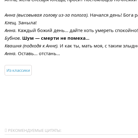
Анна (высовывая голову из-за полога).
Начался день! Бога ра
Клещ.
Заныла!
Анна.
Каждый божий день... дайте хоть умереть спокойно!
Бубнов
.
Шум — смерти не помеха...
Квашня (подходя к Анне).
И как ты, мать моя, с таким злыд
Анна.
Оставь... отстань...
Из классики
РЕКОМЕНДУЕМЫЕ ЦИТАТЫ: