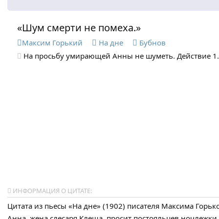
«Шум смерти не помеха.»
Максим Горький
На дне
Бубнов
На просьбу умирающей Анны не шуметь. Действие 1.
ИНФОРМАЦИЯ О ЦИТАТЕ:
Цитата из пьесы «На дне» (1902) писателя Максима Горьк
Анна, жена слесаря Клеща, просит постояльцев ночлежки