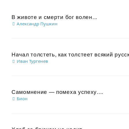
В животе и смерти бог волен...
Александр Пушкин
Начал толстеть, как толстеет всякий русс
Иван Тургенев
Самомнение — помеха успеху....
Бион
Хлеб за брюхом не ходит....