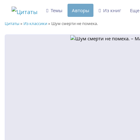
Темы
Авторы
Из книг
Ещ
Цитаты
»
Из классики
»
Шум смерти не помеха.