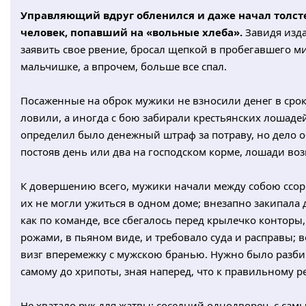
Управляющий вдруг обленился и даже начал толстет
человек, попавший на «вольные хлеба».
Завидя изда
заявить свое рвение, бросал щепкой в пробегавшего м
мальчишке, а впрочем, больше все спал.
Посаженные на оброк мужики не взносили денег в срок
ловили, а иногда с бою забирали крестьянских лошаде
определил было денежный штраф за потраву, но дело о
постояв день или два на господском корме, лошади во
К довершению всего, мужики начали между собою ссори
их не могли ужиться в одном доме; внезапно закипала д
как по команде, все сбегалось перед крылечко конторы,
рожами, в пьяном виде, и требовало суда и расправы;
визг вперемежку с мужскою бранью. Нужно было разб
самому до хрипоты, зная наперед, что к правильному
Не хватало рук для жатвы: соседний однодворец, с са