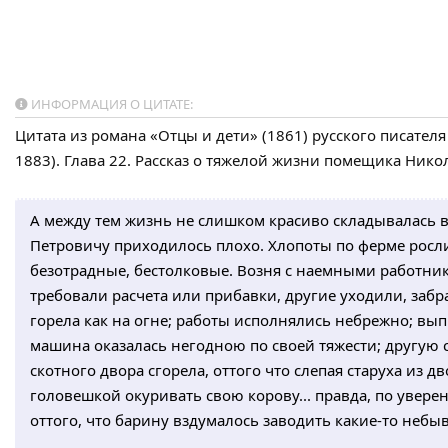
ИНФОРМАЦИЯ О ЦИТАТЕ:
Цитата из романа «Отцы и дети» (1861) русского писателя
1883). Глава 22. Рассказ о тяжелой жизни помещика Ник
А между тем жизнь не слишком красиво складывалась 
Петровичу приходилось плохо. Хлопоты по ферме росл
безотрадные, бестолковые. Возня с наемными работн
требовали расчета или прибавки, другие уходили, забр
горела как на огне; работы исполнялись небрежно; в
машина оказалась негодною по своей тяжести; другую 
скотного двора сгорела, оттого что слепая старуха из 
головешкой окуривать свою корову... правда, по увере
оттого, что барину вздумалось заводить какие-то неб