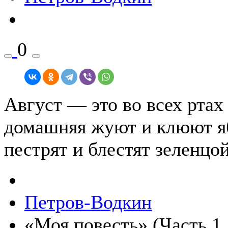
0
Август ― это во всех ртах
домашняя жуют и клюют яб
пестрят и блестят зеленцо
Петров-Водкин
«Моя повесть» (Часть 1