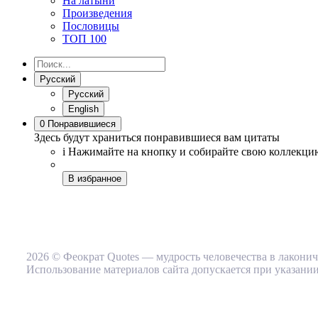
На латыни
Произведения
Пословицы
ТОП 100
Русский
Русский
English
0
Понравившиеся
Здесь будут храниться понравившиеся вам цитаты
i
Нажимайте на кнопку
и собирайте свою коллекци
В избранное
2026 © Феократ Quotes — мудрость человечества в лакони
Использование материалов сайта допускается при указании