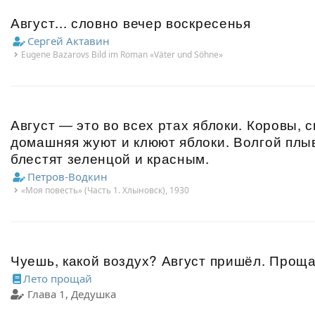
Август... словно вечер воскресенья
Сергей Актавин
Eugene Bazarovs Bild im Roman «Väter und Söhne»
Август ― это во всех ртах яблоки. Коровы, 
домашняя жуют и клюют яблоки. Волгой плыв
блестят зеленцой и красным.
Петров-Водкин
«Моя повесть» (Часть 1. Хлыновск), 1930
Чуешь, какой воздух? Август пришёл. Проща
Лето прощай
Глава 1, Дедушка