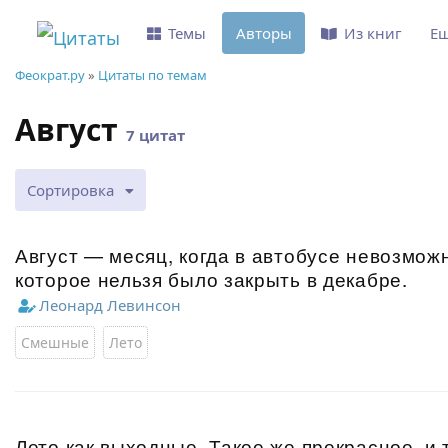
Темы
Авторы
Из книг
Е
Феократ.ру
»
Цитаты по темам
Август
7 цитат
Сортировка
Август — месяц, когда в автобусе невозможн
которое нельзя было закрыть в декабре.
Леонард Левинсон
Смешные
Лето
Лето как выходные. Такое же прекрасное, и 