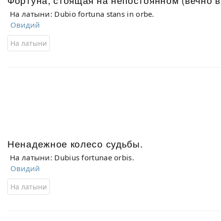
На латыни: Dubio fortuna stans in orbe.
Овидий
На латыни
Ненадежное колесо судьбы.
На латыни: Dubius fortunae orbis.
Овидий
На латыни