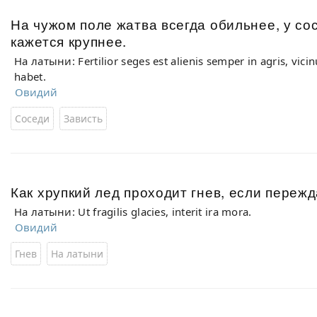
На чужом поле жатва всегда обильнее, у со
кажется крупнее.
На латыни: Fertilior seges est alienis semper in agris, vi
habet.
Овидий
Соседи
Зависть
Как хрупкий лед проходит гнев, если пережд
На латыни: Ut fragilis glacies, interit ira mora.
Овидий
Гнев
На латыни