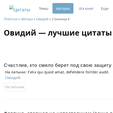
Темы
Авторы
Из книг
Еще
TheOcrat
»
Авторы
»
Овидий
» Страница 4
Овидий — лучшие цитат
Счастлив, кто смело берет под свою защиту 
На латыни: Felix qui quod amat, defendere fortiter audit.
Овидий
На латыни
Фортуна, стоящая на непостоянном (вечно 