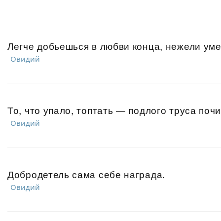
Легче добьешься в любви конца, нежели ум
Овидий
То, что упало, топтать — подлого труса почи
Овидий
Добродетель сама себе награда.
Овидий