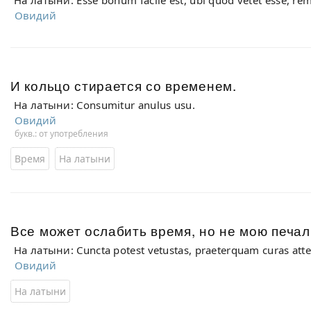
На латыни: Esse bonum facile est, ubi quod vetet esse, re
Овидий
И кольцо стирается со временем.
На латыни: Consumitur anulus usu.
Овидий
букв.: от употребления
Время
На латыни
Все может ослабить время, но не мою печал
На латыни: Cuncta potest vetustas, praeterquam curas att
Овидий
На латыни