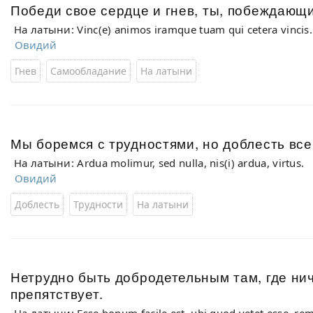
Победи свое сердце и гнев, ты, побеждающи
На латыни: Vinc(e) animos iramque tuam qui cetera vincis.
Овидий
Гнев
Самообладание
На латыни
Мы боремся с трудностями, но доблесть все
На латыни: Ardua molimur, sed nulla, nis(i) ardua, virtus.
Овидий
Доблесть
Трудности
На латыни
Нетрудно быть добродетельным там, где нич
препятствует.