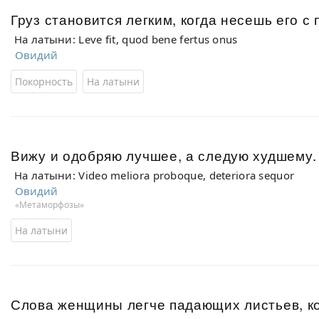
Груз становится легким, когда несешь его с
На латыни: Leve fit, quod bene fertus onus
Овидий
Покорность
На латыни
Вижу и одобряю лучшее, а следую худшему
На латыни: Video meliora proboque, deteriora sequor
Овидий
«Метаморфозы»
На латыни
Слова женщины легче падающих листьев, ко