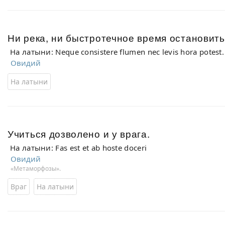
Ни река, ни быстротечное время остановить
На латыни: Neque consistere flumen nec levis hora potest.
Овидий
На латыни
Учиться дозволено и у врага.
На латыни: Fas est et ab hoste doceri
Овидий
«Метаморфозы».
Враг
На латыни