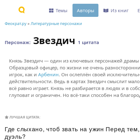
Темы
Авторы
Из книг
Феократ.ру
»
Литературные персонажи
Звездич
Персонаж:
1 цитата
Князь Звездич — один из ключевых персонажей драм
Образцовый офицер, по жизни не очень разносторонни
игрок, как и
Арбенин
. Он ослеплён своей исключительн
действительности. Ведь в картах Звездич смыслит мало
всё равно играет. Князь не разбирается в людях и в со
глуповат и ограничен. Но всё-таки способен на благор
ЛУЧШАЯ ЦИТАТА:
Где слыхано, чтоб звать на ужин Перед тем,
дуэль?