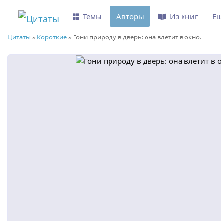
Темы
Авторы
Из книг
Е
Цитаты
»
Короткие
»
Гони природу в дверь: она влетит в окно.