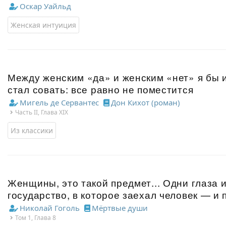
Оскар Уайльд
Женская интуиция
Между женским «да» и женским «нет» я бы и
стал совать: все равно не поместится
Мигель де Сервантес
Дон Кихот (роман)
Часть II, Глава XIX
Из классики
Женщины, это такой предмет... Одни глаза 
государство, в которое заехал человек — и 
Николай Гоголь
Мёртвые души
Том 1, Глава 8