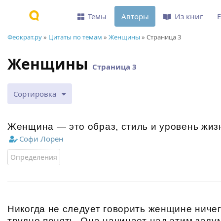
Темы
Авторы
Из книг
Феократ.ру
»
Цитаты по темам
»
Женщины
» Страница 3
Женщины
Страница 3
Сортировка
Женщина — это образ, стиль и уровень жиз
Софи Лорен
Определения
Никогда не следует говорить женщине ничего
трудно понять. Она начинает над этим заду