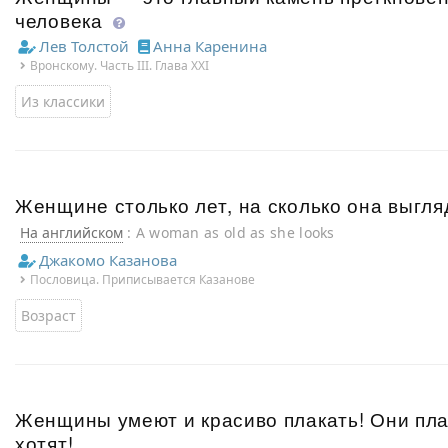
человека
Лев Толстой
Анна Каренина
Вронскому. Часть III. Глава XXI
Из классики
Женщине столько лет, на сколько она выгля
На английском
: A woman as old as she looks
Джакомо Казанова
Пословица. Приписывается Казанове
Возраст
Женщины умеют и красиво плакать! Они плачу
хотят!