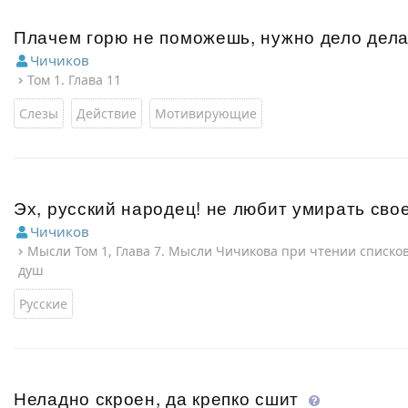
Плачем горю не поможешь, нужно дело дел
Чичиков
Том 1. Глава 11
Слезы
Действие
Мотивирующие
Эх, русский народец! не любит умирать св
Чичиков
Мысли Том 1, Глава 7. Мысли Чичикова при чтении списк
душ
Русские
Неладно скроен, да крепко сшит