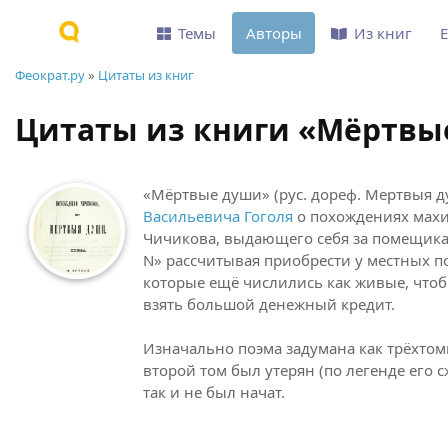
Темы
Авторы
Из книг
Феократ.ру
»
Цитаты из книг
Цитаты из книги «Мёртв
«Мёртвые души» (рус. дореф. Мертвыя 
Васильевича Гоголя
о похождениях мах
Чичикова, выдающего себя за помещика.
N» рассчитывая приобрести у местных 
которые ещё числились как живые, чтоб
взять большой денежный кредит.
Изначально поэма задумана как трёхтом
второй том был утерян (по легенде его сж
так и не был начат.