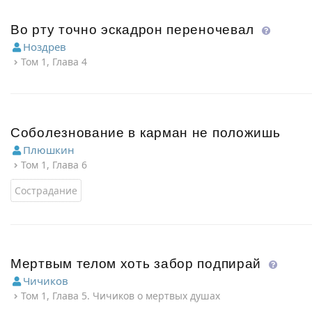
Во рту точно эскадрон переночевал
Ноздрев
Том 1, Глава 4
Соболезнование в карман не положишь
Плюшкин
Том 1, Глава 6
Сострадание
Мертвым телом хоть забор подпирай
Чичиков
Том 1, Глава 5. Чичиков о мертвых душах