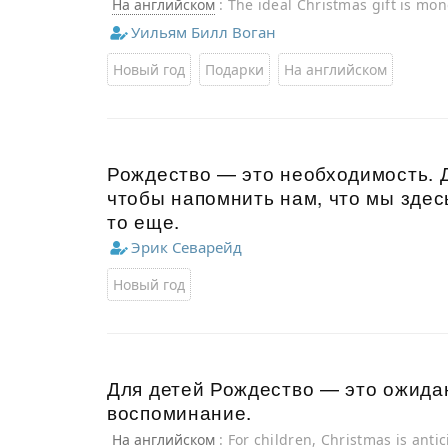
На английском
: The ideal Christmas gift is mone
Уильям Билл Воган
Новый год
Подарки
На английском
Рождество — это необходимость. Д
чтобы напомнить нам, что мы здесь
то еще.
Эрик Севарейд
Новый год
Для детей Рождество — это ожида
воспоминание.
На английском
: For children, Christmas is anti