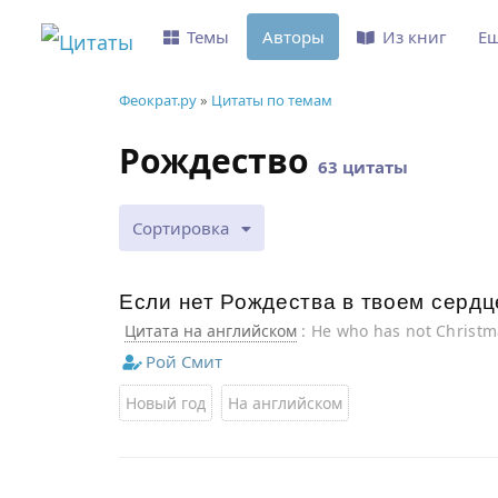
Темы
Авторы
Из книг
Е
Феократ.ру
»
Цитаты по темам
Рождество
63 цитаты
Сортировка
Если нет Рождества в твоем сердце
Цитата на английском
: He who has not Christma
Рой Смит
Новый год
На английском