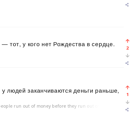
— тот, у кого нет Рождества в сердце.
2
а у людей заканчиваются деньги раньше,
1
people run out of money before they run out of