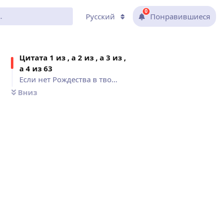
0
Русский
Понравившиеся
Цитат
а 1 из , а 2 из , а 3 из ,
а 4 из
63
Если нет Рождества в твоем..., Рождество — это время года,..., С точки зрения коммерции, если..., Один из самых великолепных бесп
Вниз