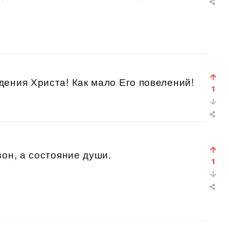
ения Христа! Как мало Его повелений!
1
зон, а состояние души.
1