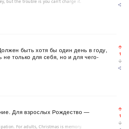
y, but the trouble is you can't charge it.
олжен быть хотя бы один день в году,
1
 не только для себя, но и для чего-
ние. Для взрослых Рождество —
1
cipation. For adults, Christmas is memory.