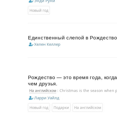
Энди Руни
Новый год
Единственный слепой в Рождество 
Хелен Келлер
Рождество — это время года, когд
чем друзья.
На английском
: Christmas is the season when 
friends.
Ларри Уайлд
Новый год
Подарки
На английском