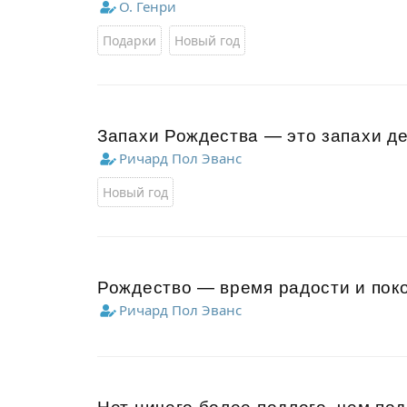
О. Генри
Подарки
Новый год
Запахи Рождествa — это запахи де
Ричард Пол Эванс
Новый год
Рождество — время радости и поко
Ричард Пол Эванс
Нет ничего более подлого, чем по