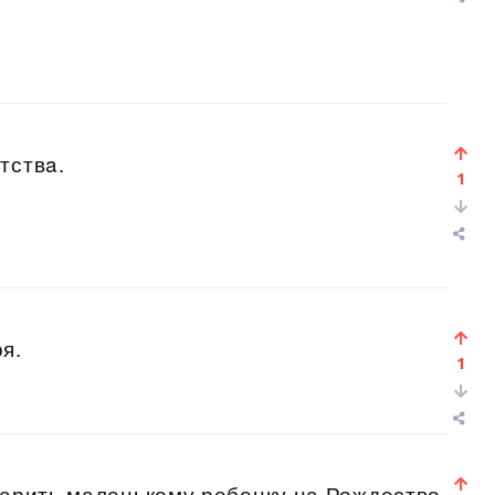
тствa.
1
я.
1
дарить маленькому ребенку на Рождество