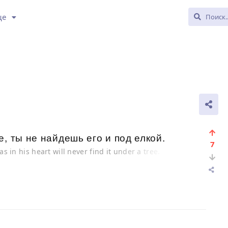
ще
, ты не найдешь его и под елкой.
7
s in his heart will never find it under a tree.