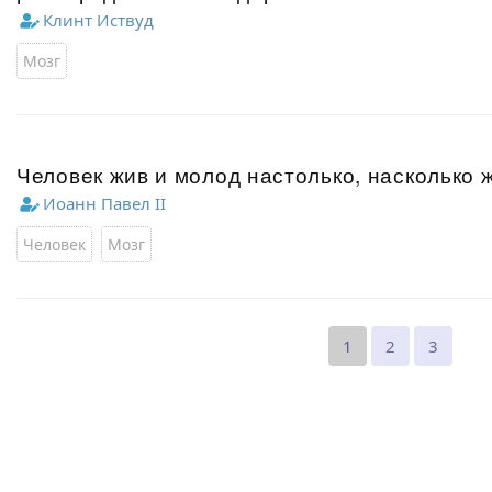
Клинт Иствуд
Мозг
Человек жив и молод настолько, насколько ж
Иоанн Павел II
Человек
Мозг
1
2
3