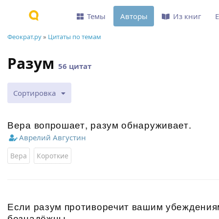
Темы
Авторы
Из книг
Феократ.ру
»
Цитаты по темам
Разум
56 цитат
Сортировка
Вера вопрошает, разум обнаруживает.
Аврелий Августин
Вера
Короткие
Если разум противоречит вашим убеждения
безнадёжны.