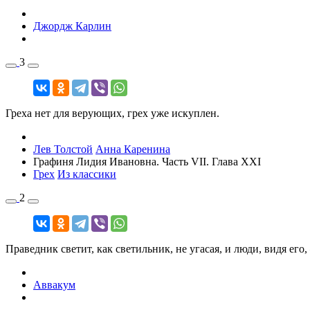
Джордж Карлин
3
Греха нет для верующих, грех уже искуплен.
Лев Толстой
Анна Каренина
Графиня Лидия Ивановна. Часть VII. Глава XXI
Грех
Из классики
2
Праведник светит, как светильник, не угасая, и люди, видя его,
Аввакум