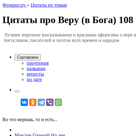
Феократ.ру
»
Цитаты по темам
Цитаты про Веру (в Бога)
108
Лучшие короткие высказывания и красивые афоризмы о вере в
богословов, писателей и поэтов всех времен и народов
Сортировка
прочтения
название
репосты
по дате
Во что веришь, то и есть...
Максим Горький
На дне