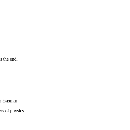
is the end.
и физики.
ws of physics.