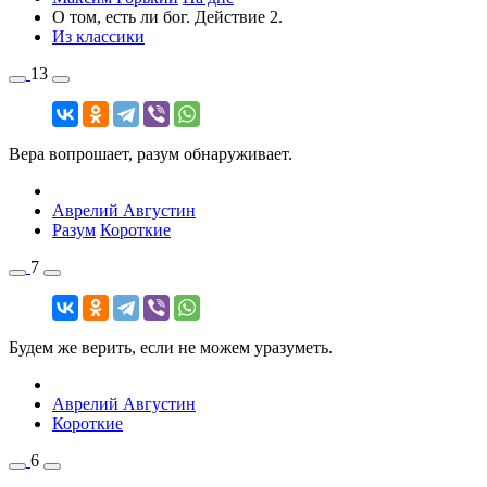
О том, есть ли бог. Действие 2.
Из классики
13
Вера вопрошает, разум обнаруживает.
Аврелий Августин
Разум
Короткие
7
Будем же верить, если не можем уразуметь.
Аврелий Августин
Короткие
6