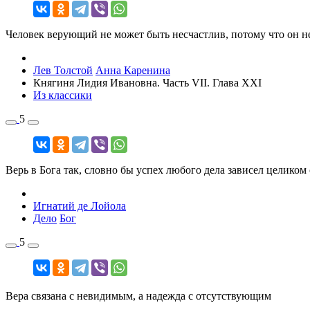
Человек верующий не может быть несчастлив, потому что он н
Лев Толстой
Анна Каренина
Княгиня Лидия Ивановна. Часть VII. Глава XXI
Из классики
5
Верь в Бога так, словно бы успех любого дела зависел целиком 
Игнатий де Лойола
Дело
Бог
5
Вера связана с невидимым, а надежда с отсутствующим