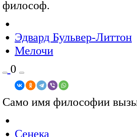
философ.
Эдвард Буль­вер-Лит­тон
Мелочи
0
Само имя философии вызыв
Сенека