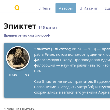
Темы
Авторы
Из книг
Е
Эпиктет
145 цитат
Древнегреческий философ
Эпиктет
(Έπίκτητος; ок. 50 — 138) — Др
раб в Риме, потом вольноотпущенник; о
философскую школу. Проповедовал идеи 
философии — научить различать то, что 
нет.
145
93
Сам Эпиктет не писал трактатов. Выдержк
названиями «Беседы» (Διατριβαί) и «Руков
сохранились в записи его ученика Арриа
ЛУЧШИЕ ЦИТАТЫ: