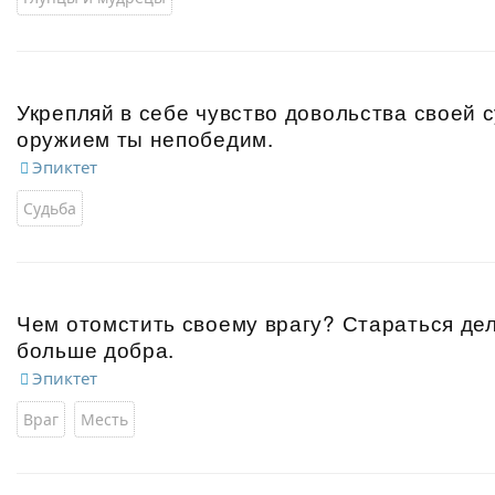
Укрепляй в себе чувство довольства своей с
оружием ты непобедим.
Эпиктет
Судьба
Чем отомстить своему врагу? Стараться де
больше добра.
Эпиктет
Враг
Месть