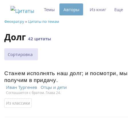
Темы
Авторы
Из книг
Еще
Феократ.ру
»
Цитаты по темам
Долг
42 цитаты
Сортировка
Станем исполнять наш долг; и посмотри, мы
получим в придачу.
Иван Тургенев
Отцы и дети
Соглашается с братом. Глава 24.
Из классики