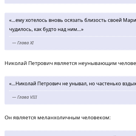
«…ему хотелось вновь осязать близость своей Марии
чудилось, как будто над ним…»
— Глава XI
Николай Петрович является неунывающим челове
«…Николай Петрович не унывал, но частенько взды
— Глава VIII
Он является меланхоличным человеком: