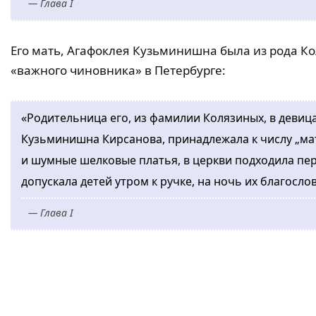
— Глава I
Его мать, Агафоклея Кузьминишна была из рода К
«важного чиновника» в Петербурге:
«Родительница его, из фамилии Колязиных, в девица
Кузьминишна Кирсанова, принадлежала к числу „м
и шумные шелковые платья, в церкви подходила перв
допускала детей утром к ручке, на ночь их благосло
— Глава I