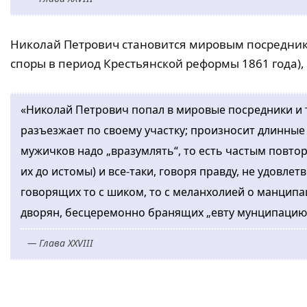
Николай Петрович становится мировым посредн
споры в период Крестьянской реформы 1861 года), 
«Николай Петрович попал в мировые посредники и т
разъезжает по своему участку; произносит длинные
мужичков надо „вразумлять“, то есть частым повтор
их до истомы) и все-таки, говоря правду, не удовле
говорящих то с шиком, то с меланхолией о манципа
дворян, бесцеремонно бранящих „евту мунципацию“. 
— Глава XXVIII