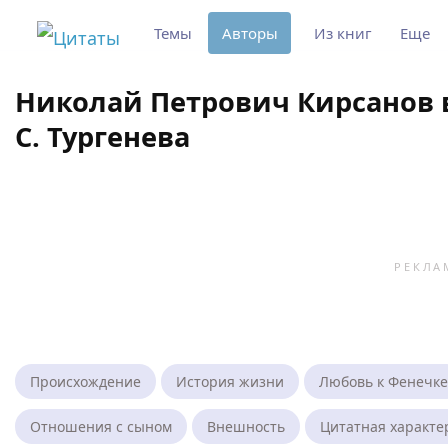
Темы
Авторы
Из книг
Еще
Николай Петрович Кирсанов в
С. Тургенева
Происхождение
История жизни
Любовь к Фенечке
Отношения с сыном
Внешность
Цитатная характе