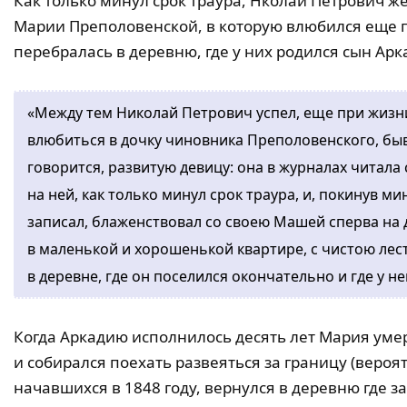
Как только минул срок траура, Нколай Петрович ж
Марии Преполовенской, в которую влюбился еще 
перебралась в деревню, где у них родился сын Арк
«Между тем Николай Петрович успел, еще при жизн
влюбиться в дочку чиновника Преполовенского, быв
говорится, развитую девицу: она в журналах читала 
на ней, как только минул срок траура, и, покинув ми
записал, блаженствовал со своею Машей сперва на д
в маленькой и хорошенькой квартире, с чистою лес
в деревне, где он поселился окончательно и где у н
Когда Аркадию исполнилось десять лет Мария умер
и собирался поехать развеяться за границу (вероя
начавшихся в 1848 году, вернулся в деревню где