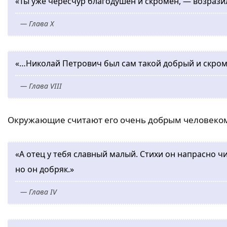
«Ты уже чересчур благодушен и скромен, — возраз
— Глава X
«…Николай Петрович был сам такой добрый и скро
— Глава VIII
Окружающие считают его очень добрым человеко
«А отец у тебя славный малый. Стихи он напрасно чи
но он добряк.»
— Глава IV