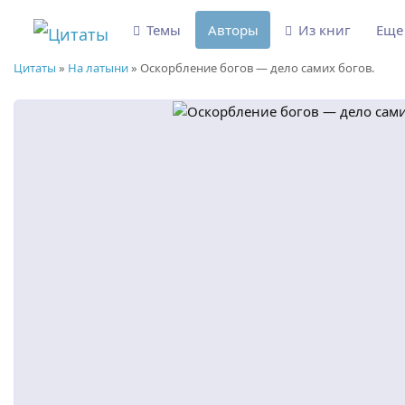
Темы
Авторы
Из книг
Ещ
Цитаты
»
На латыни
»
Оскорбление богов — дело самих богов.