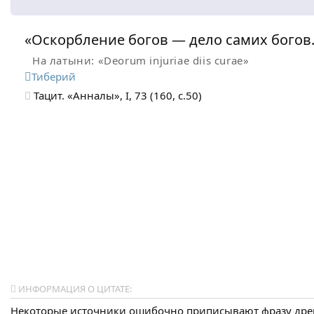
«Оскорбление богов — дело самих богов
На латыни: «Deorum injuriae diis curae»
Тиберий
Тацит. «Анналы», I, 73 (160, с.50)
ИНФОРМАЦИЯ О ЦИТАТЕ:
Некоторые источники ошибочно приписывают фразу др