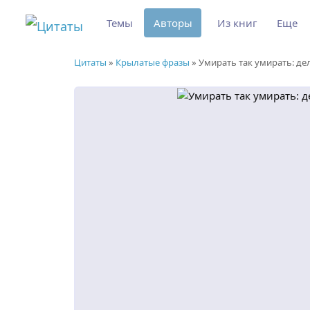
Темы
Авторы
Из книг
Еще
Цитаты
»
Крылатые фразы
»
Умирать так умирать: де