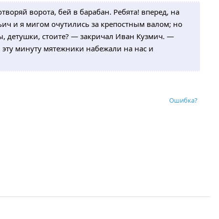
отворяй ворота, бей в барабан. Ребята! вперед, на
ьич и я мигом очутились за крепостным валом; но
ы, детушки, стоите? — закричал Иван Кузмич. —
В эту минуту мятежники набежали на нас и
Ошибка?