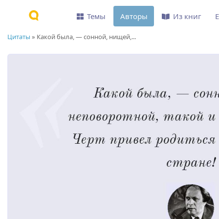
Темы
Авторы
Из книг
Цитаты
»
Какой была, — сонной, нищей,...