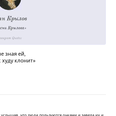
е зная ей,
к худу клонит»
и услышав, что люди пользуются очками и завела их и