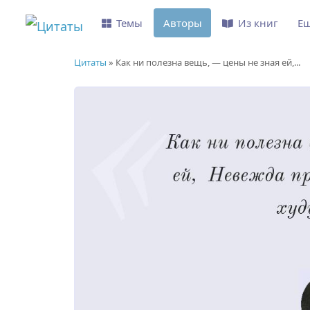
Темы
Авторы
Из книг
Е
Цитаты
»
Как ни полезна вещь, — цены не зная ей,...