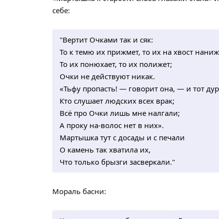
себе:
"Вертит Очками так и сяк:
То к темю их прижмет, то их на хвост наниж
То их понюхает, то их полижет;
Очки не действуют никак.
«Тьфу пропасть! — говорит она, — и тот дур
Кто слушает людских всех врак;
Всё про Очки лишь мне налгали;
А проку на-волос нет в них».
Мартышка тут с досады и с печали
О камень так хватила их,
Что только брызги засверкали."
Мораль басни: