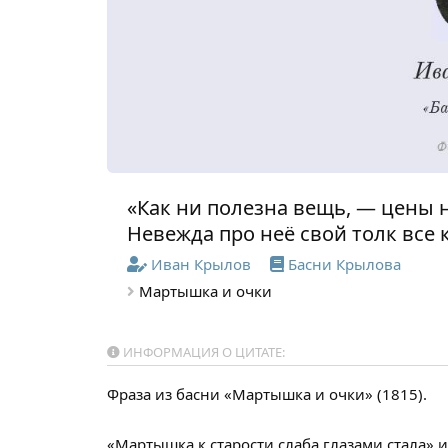
«Как ни полезна вещь, — цены н
Невежда про неё свой толк все 
Иван Крылов
Басни Крылова
Мартышка и очки
ИНФОРМАЦИЯ О ЦИТАТЕ:
Фраза из басни «Мартышка и очки» (1815).
«Мартышка к старости слаба глазами стала» 