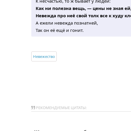
К несчастью, то ж бывает у людей:
Как ни полезна вещь, — цены не зная ей
Невежда про неё свой толк все к худу к
А ежели невежда познатней,
Так он её ещё и гонит.
Невежество
РЕКОМЕНДУЕМЫЕ ЦИТАТЫ: