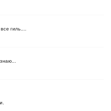
се гиль....
знаю...
и.