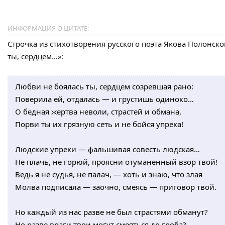
ИНФОРМАЦИЯ О ЦИТАТЕ:
Строчка из стихотворения русского поэта Якова Полонск
ты, сердцем…»:
Любви не боялась ты, сердцем созревшая рано:
Поверила ей, отдалась — и грустишь одиноко…
О бедная жертва неволи, страстей и обмана,
Порви ты их грязную сеть и не бойся упрека!
Людские упреки — фальшивая совесть людская…
Не плачь, не горюй, проясни отуманенный взор твой!
Ведь я не судья, не палач, — хоть и знаю, что злая
Молва подписала — заочно, смеясь — приговор твой.
Но каждый из нас разве не был страстями обманут?
Но разве враги твои могут смеяться до гроба?