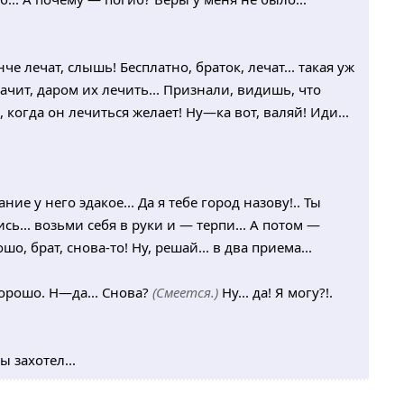
нче лечат, слышь! Бесплатно, браток, лечат... такая уж
ачит, даром их лечить... Признали, видишь, что
, когда он лечиться желает! Ну—ка вот, валяй! Иди...
ание у него эдакое... Да я тебе город назову!.. Ты
сь... возьми себя в руки и — терпи... А потом —
о, брат, снова-то! Ну, решай... в два приема...
хорошо. Н—да... Снова?
(Смеется.)
Ну... да! Я могу?!.
ы захотел...