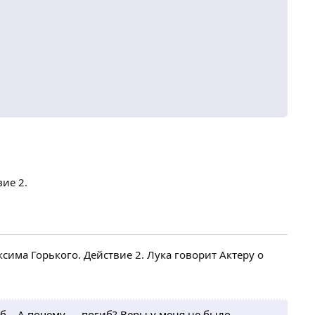
вие 2.
ксима Горького. Действие 2. Лука говорит Актеру о
иб... А почему — погиб? Веры у меня не было...