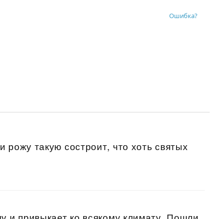
Ошибка?
и рожу такую состроит, что хоть святых
му и привыкает ко всякому климату. Пошли