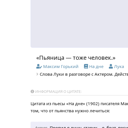
«Пьяница — тоже человек.»
Максим Горький
На дне
Лука
Слова Луки в разговоре с Актером. Дейст
ИНФОРМАЦИЯ О ЦИТАТЕ:
Цитата из пьесы «На дне» (1902) писателя Ма
том, что от пьянства нужно лечиться:
Актер.
Пропил я душу, старик... я, брат, пог