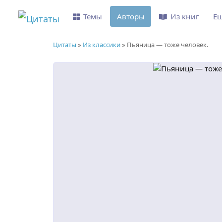
Темы
Авторы
Из книг
Е
Цитаты
»
Из классики
»
Пьяница — тоже человек.