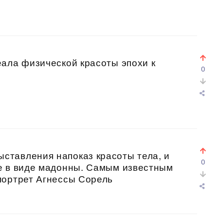
ала физической красоты эпохи к
0
тавления напоказ красоты тела, и
0
е в виде мадонны. Самым известным
портрет Агнессы Сорель