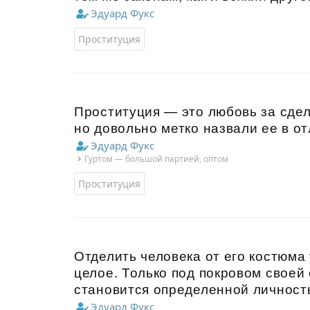
Эдуард Фукс
Проституция
Проституция — это любовь за сдель
но довольно метко назвали ее в от
Эдуард Фукс
Гуртом — большой партией, оптом
Проституция
Отделить человека от его костюма
целое. Только под покровом свое
становится определенной личност
Эдуард Фукс