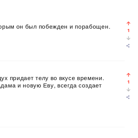
торым он был побежден и порабощен.
1
ух придает телу во вкусе времени.
1
дама и новую Еву, всегда создает