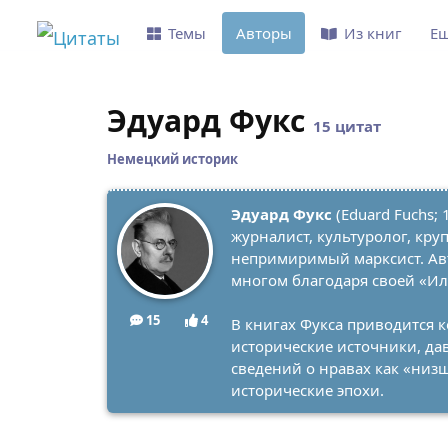
Темы
Авторы
Из книг
Е
Эдуард Фукс
15 цитат
Немецкий историк
Эдуард Фукс
(Eduard Fuchs;
журналист, культуролог, кру
непримиримый марксист. Авт
многом благодаря своей «И
15
4
В книгах Фукса приводится 
исторические источники, д
сведений о нравах как «низ
исторические эпохи.