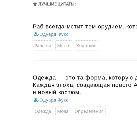
ЛУЧШИЕ ЦИТАТЫ:
Раб всегда мстит тем орудием, ко
Эдуард Фукс
Рабство
Месть
Короткие
Одежда — это та форма, которую д
Каждая эпоха, создающая нового А
и новый костюм.
Эдуард Фукс
Одежда
Мода
Определения