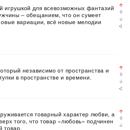
й игрушкой для всевозможных фантазий
0
ужчины – обещанием, что он сумеет
новые вариации, всё новые мелодии
 который независимо от пространства и
0
упки в пространстве и времени.
аруживается товарный характер любви, а
0
верх того, что товар «любовь» подчинен
й товар.