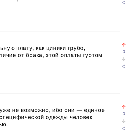
ную плату, как циники грубо,
0
личие от брака, этой оплаты гуртом
 уже не возможно, ибо они — единое
0
й специфической одежды человек
ью.