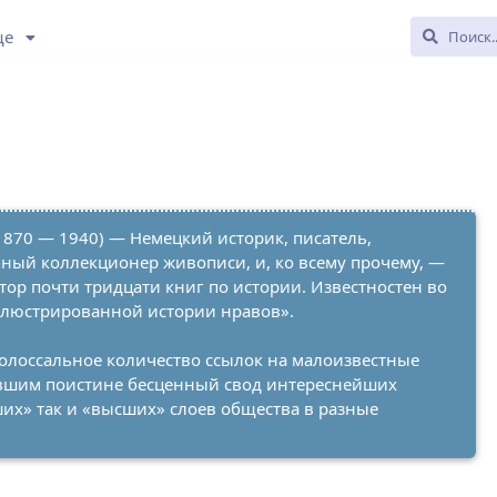
ще
 1870 — 1940) — Немецкий историк, писатель,
пный коллекционер живописи, и, ко всему прочему, —
ор почти тридцати книг по истории. Известностен во
ллюстрированной истории нравов».
колоссальное количество ссылок на малоизвестные
авшим поистине бесценный свод интереснейших
ших» так и «высших» слоев общества в разные