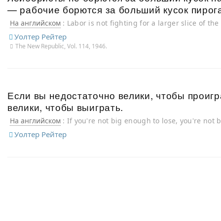
— рабочие борются за больший кусок пирога
На английском
: Labor is not fighting for a larger slice of the
fighting for a larger pie.
Уолтер Рейтер
The New Republic, Vol. 114, 1946.
Если вы недостаточно велики, чтобы проигр
велики, чтобы выиграть.
На английском
: If you're not big enough to lose, you're not
Уолтер Рейтер