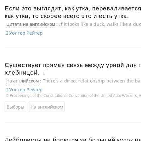
Если это выглядит, как утка, переваливается,
как утка, то скорее всего это и есть утка.
Цитата на английском
: If it looks like a duck, walks like a d
then it just may be a duck.
Уолтер Рейтер
Существует прямая связь между урной для 
хлебницей.
На английском
: There's a direct relationship between the b
Уолтер Рейтер
Proceedings of the Constitutional Convention of the United Auto Workers, V
Выборы
На английском
Лейбористы не борются за больший кусок н