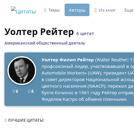
Темы
Авторы
Из книг
Ещ
Уолтер Рейтер
6 цитат
Американский общественный деятель
Уолтер Филип Рейтер
(Walter Reuther;
профсоюзный лидер, участвовавший в о
Automobile Workers» (UAW); президент UA
в совет директоров Национальной ассоц
цветного населения (NAACP); пережил дв
6
6
бухте Кочинос в 1961 году Рейтер отправ
Фиделем Кастро об обмене пленными.
ЛУЧШИЕ ЦИТАТЫ: