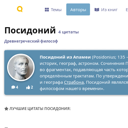
Темы
Авторы
Из книг
Посидоний
4 цитаты
Древнегреческий философ
Посидоний из Апамеи
(Posidonius; 135 
историк, географ, астроном. Сочинения
во фрагментах, подавляющая часть котор
определённым трактатам. По утверждени
и географа
Страбона
, Посидоний являл
4
2
философом нашего времени».
ЛУЧШИЕ ЦИТАТЫ ПОСИДОНИЯ: