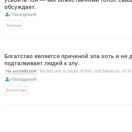
обсуждает.
Посидоний
Законы
Богатство является причиной зла хоть и не д
подталкивает людей к злу.
На английском
: Riches are a cause of evil, not because, of t
but because they goad men on to evil.
Посидоний
Богатство