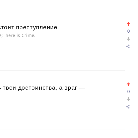
тоит преступление.
0
e;There is Crime.
 твои достоинства, а враг —
0