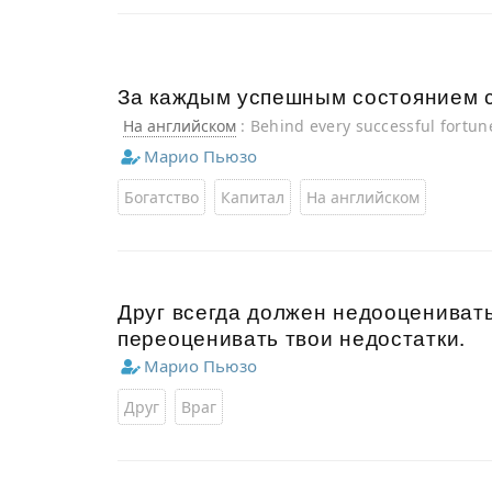
За каждым успешным состоянием с
На английском
: Behind every successful fortun
Марио Пьюзо
Богатство
Капитал
На английском
Друг всегда должен недооценивать
переоценивать твои недостатки.
Марио Пьюзо
Друг
Враг