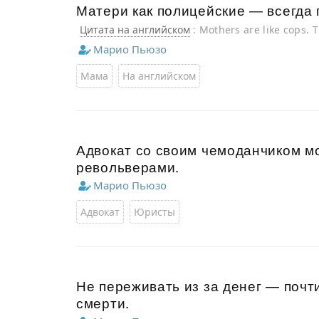
Матери как полицейские — всегда
Цитата на английском
: Mothers are like cops. 
Godfather
Марио Пьюзо
Мама
На английском
Адвокат со своим чемоданчиком мо
револьверами.
Марио Пьюзо
Адвокат
Юристы
Не переживать из за денег — почти
смерти.