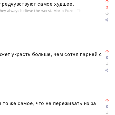
 предчувствуют самое худшее.
2
They always believe the worst. Mario Puzo - The
жет украсть больше, чем сотня парней с
0
 то же самое, что не переживать из за
0