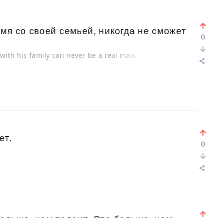
мя со своей семьей, никогда не сможет
0
with his family can never be a real man.
ет.
0