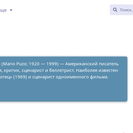
Еще
о
(Mario Puzo; 1920 — 1999) — Американский писатель
 критик, сценарист и беллетрист. Наиболее известен
 отец» (1969) и сценарист одноименного фильма.