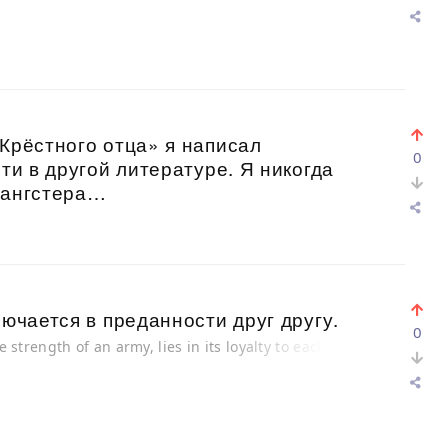
«Крёстного отца» я написал
0
йти в другой литературе. Я никогда
гангстера…
лючается в преданности друг другу.
0
e strength of an army, lies in its loyalty to each