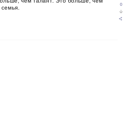
ольше, чем талант. Это больше, чем
0
 семья.