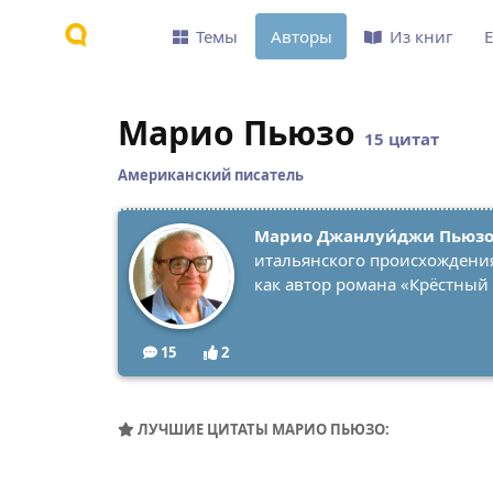
Темы
Авторы
Из книг
Марио Пьюзо
15 цитат
Американский писатель
Марио Джанлуи́джи Пьюз
итальянского происхождения,
как автор романа «Крёстный
15
2
ЛУЧШИЕ ЦИТАТЫ МАРИО ПЬЮЗО: