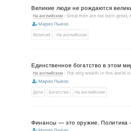
Великие люди не рождаются велик
На английском
: Great men are not born great, 
Марио Пьюзо
Величие
На английском
Единственное богатство в этом ми
На английском
: The only wealth in this world i
Марио Пьюзо
Дети
Богатство
На английском
Финансы — это оружие. Политика —
Марио Пьюзо