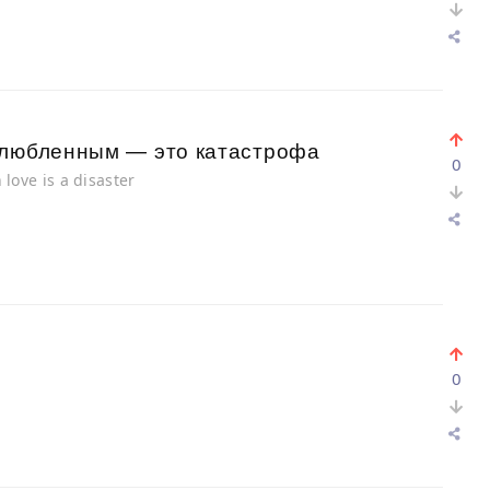
влюбленным — это катастрофа
0
n love is a disaster
0