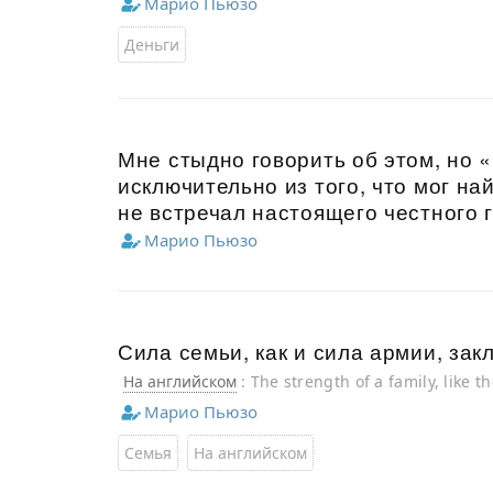
Марио Пьюзо
Деньги
Мне стыдно говорить об этом, но 
исключительно из того, что мог на
не встречал настоящего честного 
Марио Пьюзо
Сила семьи, как и сила армии, зак
На английском
: The strength of a family, like th
other.
Марио Пьюзо
Семья
На английском