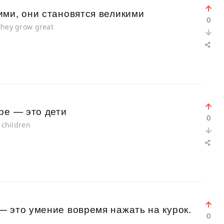
ими, они становятся великими
0
they grow great
ре — это дети
0
s children
 это умение вовремя нажать на курок.
0