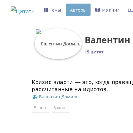
Темы
Авторы
Из книг
Е
Валентин
15 цитат
Кризис власти — это, когда правя
рассчитанные на идиотов.
Валентин Домиль
Власть
Законы