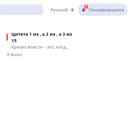
0
Русский
Понравившиеся
Цитат
а 1 из , а 2 из , а 3 из
15
Кризис власти – это, когда..., Если бы сказку сделали былью,..., Нередко звериный оскал позволяет сохранить...
Вниз