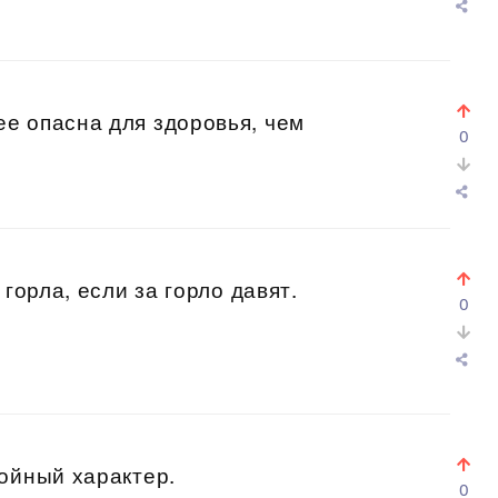
е опасна для здоровья, чем
0
горла, если за горло давят.
0
ойный характер.
0