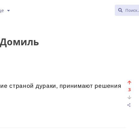
ще
 Домиль
щие страной дураки, принимают решения
3