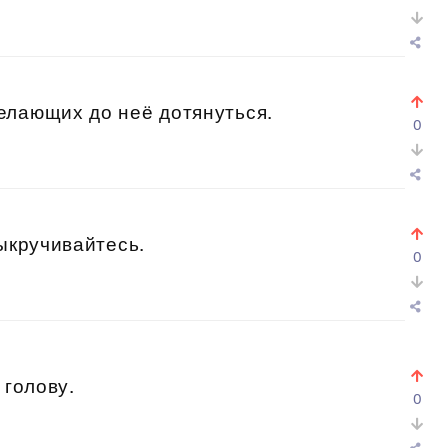
елающих до неё дотянуться.
0
выкручивайтесь.
0
 голову.
0