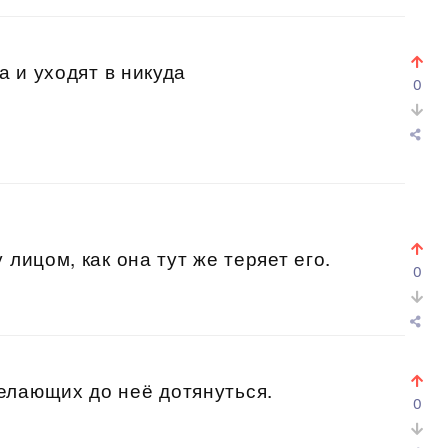
а и уходят в никуда
0
лицом, как она тут же теряет его.
0
елающих до неё дотянуться.
0