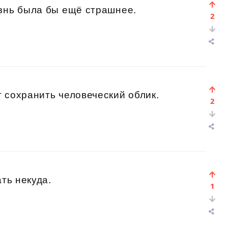
изнь была бы ещё страшнее.
2
 сохранить человеческий облик.
2
ать некуда.
1