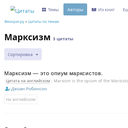
Темы
Авторы
Из книг
Е
Феократ.ру
»
Цитаты по темам
Марксизм
3 цитаты
Сортировка
Марксизм — это опиум марксистов.
Цитата на английском
: Marxism is the opium of the Marxists
Джоан Робинсон
На английском