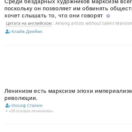
Среди бездарных художников марксизм всег
поскольку он позволяет им обвинять обществ
хочет слышать то, что они говорят
Цитата на английском
: Among artists without talent Marxism
since it enables them to blame society for the fact that nob
Клайв Джеймс
have to say.
Ленинизм есть марксизм эпохи империализм
революции.
Иосиф Сталин
«Об основах ленинизма»