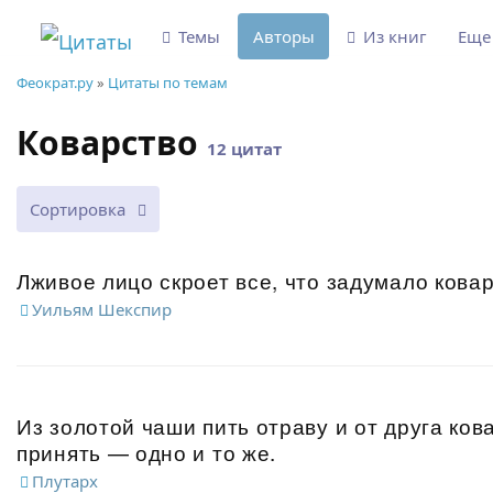
Темы
Авторы
Из книг
Ещ
Феократ.ру
»
Цитаты по темам
Коварство
12 цитат
Сортировка
Лживое лицо скроет все, что задумало кова
Уильям Шекспир
Из золотой чаши пить отраву и от друга ков
принять — одно и то же.
Плутарх