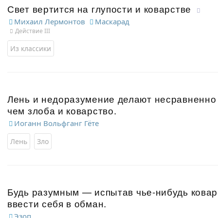
Свет вертится на глупости и коварстве
Михаил Лермонтов
Маскарад
Действие III
Из классики
Лень и недоразумение делают несравненно 
чем злоба и коварство.
Иоганн Вольфганг Гёте
Лень
Зло
Будь разумным — испытав чье-нибудь ковар
ввести себя в обман.
Эзоп