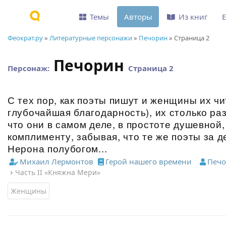
Темы
Авторы
Из книг
Феократ.ру
»
Литературные персонажи
»
Печорин
» Страница 2
Печорин
Персонаж:
Страница 2
С тех пор, как поэты пишут и женщины их чи
глубочайшая благодарность), их столько ра
что они в самом деле, в простоте душевной
комплименту, забывая, что те же поэты за д
Нерона полубогом...
Михаил Лермонтов
Герой нашего времени
Печ
Часть II «Княжна Мери»
Женщины