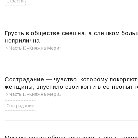
Страсти
Грусть в обществе смешна, а слишком боль
неприлична
Часть II «Княжна Мери»
Сострадание — чувство, которому покоряютс
женщины, впустило свои когти в ее неопыт
Часть II «Княжна Мери»
Сострадание
Музыка после обеда усыпляет, а спать посл