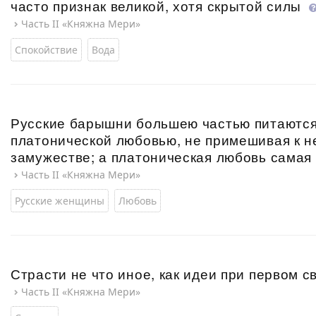
часто признак великой, хотя скрытой силы
Часть II «Княжна Мери»
Спокойствие
Вода
Русские барышни большею частью питаются
платонической любовью, не примешивая к н
замужестве; а платоническая любовь самая
Часть II «Княжна Мери»
Русские женщины
Любовь
Страсти не что иное, как идеи при первом 
Часть II «Княжна Мери»