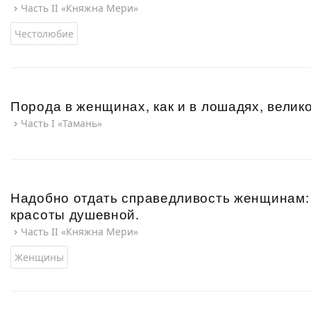
Часть II «Княжна Мери»
Честолюбие
Порода в женщинах, как и в лошадях, велик
Часть I «Тамань»
Надобно отдать справедливость женщинам:
красоты душевной.
Часть II «Княжна Мери»
Женщины