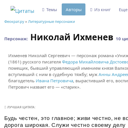
Темы
Авторы
Из книг
Ещ
Феократ.ру
»
Литературные персонажи
Николай Ихменев
Персонаж:
10 ци
Ихменев Николай Сергеевич — персонаж романа «Уни
(1861) русского писателя
Федора Михайловича Достоев
помещик, бывший управляющий имением князя Валков
вступивший с ним в судебную тяжбу; муж
Анны Андрее
благодетель
Ивана Петровича
, вырастивший его, восп
Петрович назвает его — «старик».
ЛУЧШАЯ ЦИТАТА:
Будь честен, это главное; живи честно, не 
дорога широкая. Служи честно своему делу