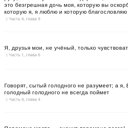
это безгрешная дочь моя, которую вы оскор
которую я, я люблю и которую благословляю 
Часть 4, глава 9
Я, друзья мои, не учёный, только чувствова
Часть 1, глава 6
Говорят, сытый голодного не разумеет; а я, 
голодный голодного не всегда поймет
Часть 4, глава 4
Перемена места — значит перемена всего!