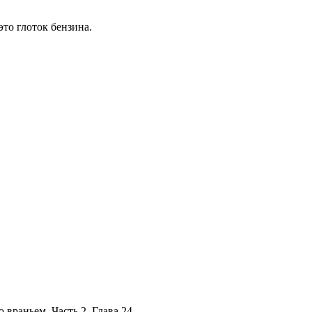
то глоток бензина.
 враньем. Часть 2, Глава 24.