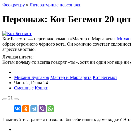
Феократ.ру
»
Литературные персонажи
Персонаж:
Кот Бегемот
20 ци
Кот Бегемот — персонаж романа «Мастер и Маргарита»
Михаил
образе огромного чёрного кота. Он комично сочетает склонно
агрессивностью.
Лучшая цитата:
Котам почему-то всегда говорят «ты», хотя ни один кот еще ни
Михаил Булгаков
Мастер и Маргарита
Кот Бегемот
Часть 2, Глава 24
Смешные
Кошки
21
Помилуйте… разве я позволил бы себе налить даме водки? Это