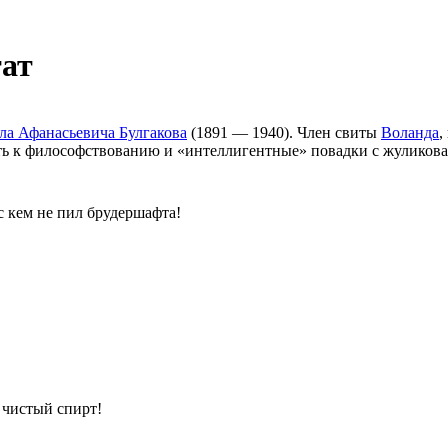
тат
а Афанасьевича Булгакова
(1891 — 1940). Член свиты
Воланда
,
сть к философствованию и «интеллигентные» повадки с жуликов
 с кем не пил брудершафта!
 чистый спирт!