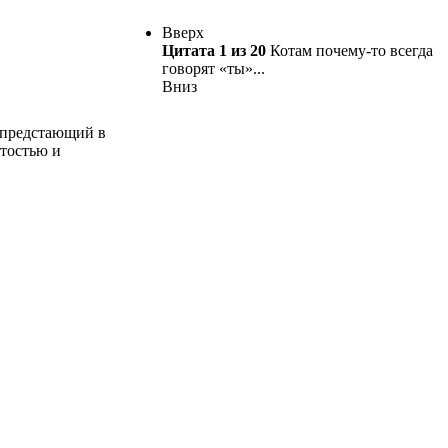
Вверх
Цитат
а 1 из
20
Котам почему-то всегда
говорят «ты»...
Вниз
 предстающий в
атостью и