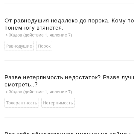
От равнодушия недалеко до порока. Кому пор
понемногу втянется.
Жадов (действие 1, явление 7)
Равнодушие
Порок
Разве нетерпимость недостаток? Разве лу
смотреть..?
Жадов (действие 1, явление 7)
Толерантность
Нетерпимость
Вот тебе общественное мнение: не пойман 