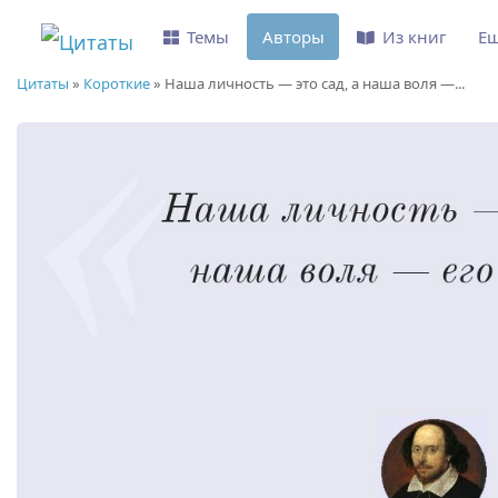
Темы
Авторы
Из книг
Е
Цитаты
»
Короткие
»
Наша личность — это сад, а наша воля —...