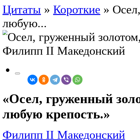
Цитаты
»
Короткие
»
Осел
любую...
«Осел, груженный золо
любую крепость.»
Филипп II Македонский