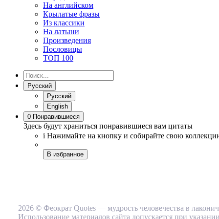
На английском
Крылатые фразы
Из классики
На латыни
Произведения
Пословицы
ТОП 100
Русский
Русский
English
0
Понравившиеся
Здесь будут храниться понравившиеся вам цитаты
i
Нажимайте на кнопку
и собирайте свою коллекци
В избранное
2026 © Феократ Quotes — мудрость человечества в лакони
Использование материалов сайта допускается при указании