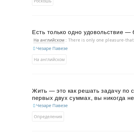
Роскошь
Есть только одно удовольствие — 
На английском
: There is only one pleasure-that 
Чезаре Павезе
На английском
Жить — это как решать задачу по 
первых двух суммах, вы никогда н
Чезаре Павезе
Определения