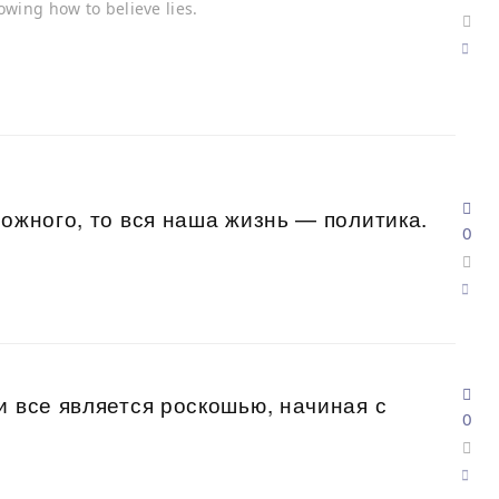
knowing how to believe lies.
можного, то вся наша жизнь — политика.
0
и все является роскошью, начиная с
0