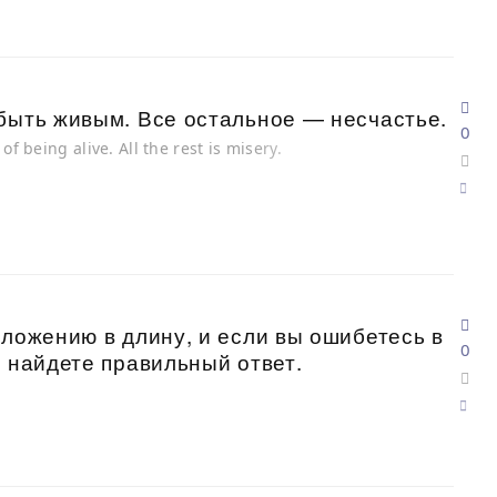
быть живым. Все остальное — несчастье.
0
of being alive. All the rest is misery.
сложению в длину, и если вы ошибетесь в
0
е найдете правильный ответ.