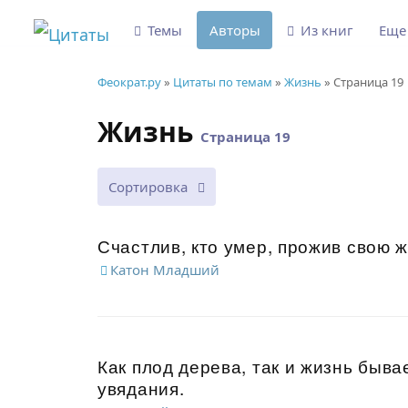
Темы
Авторы
Из книг
Ещ
Феократ.ру
»
Цитаты по темам
»
Жизнь
» Страница 19
Жизнь
Страница 19
Сортировка
Счастлив, кто умер, прожив свою 
Катон Младший
Как плод дерева, так и жизнь быв
увядания.