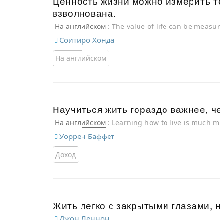
Ценность жизни можно измерить те
взволнована.
На английском
: The value of life can be meas
stirred.
Соитиро Хонда
На английском
Научиться жить гораздо важнее, ч
На английском
: Learning how to live is much m
Уоррен Баффет
Доход
Жить легко с закрытыми глазами, 
Джон Леннон