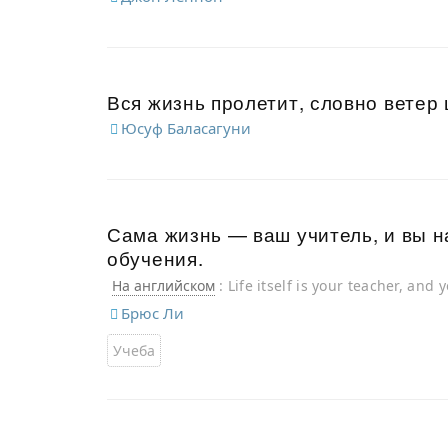
Вся жизнь пролетит, словно ветер
Юсуф Баласагуни
Сама жизнь — ваш учитель, и вы н
обучения.
На английском
: Life itself is your teacher, and
Брюс Ли
Учеба