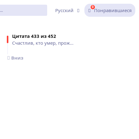
0
Русский
Понравившиеся
Цитат
а 433 из
452
Счастлив, кто умер, прожив свою...
Вниз