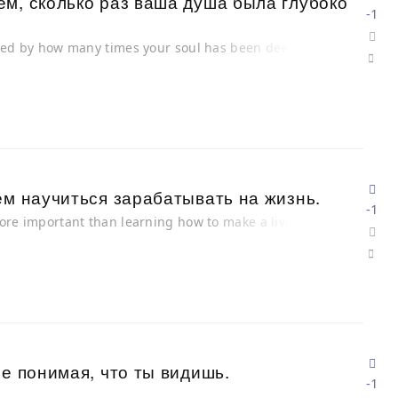
м, сколько раз ваша душа была глубоко
-1
ured by how many times your soul has been deeply
ем научиться зарабатывать на жизнь.
-1
ore important than learning how to make a living.
не понимая, что ты видишь.
-1