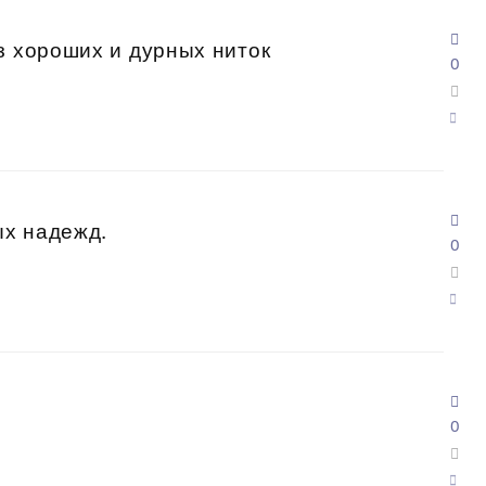
з хороших и дурных ниток
0
ых надежд.
0
0