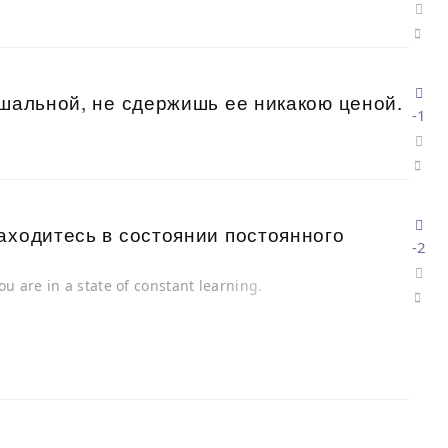
 шальной, не сдержишь ее никакою ценой.
-1
аходитесь в состоянии постоянного
-2
 you are in a state of constant learning.