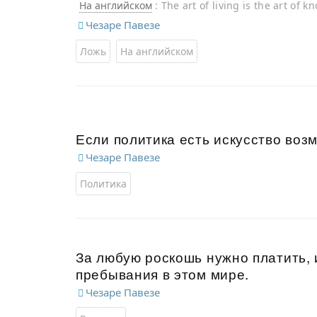
На английском
: The art of living is the art of 
Чезаре Павезе
Ложь
На английском
Если политика есть искусство воз
Чезаре Павезе
Политика
За любую роскошь нужно платить, 
пребывания в этом мире.
Чезаре Павезе