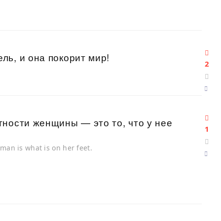
ь, и она покорит мир!
2
ности женщины — это то, что у нее
1
man is what is on her feet.