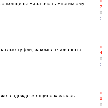
 все женщины мира очень многим ему
7
наглые туфли, закомплексованные —
4
даже в одежде женщина казалась
3