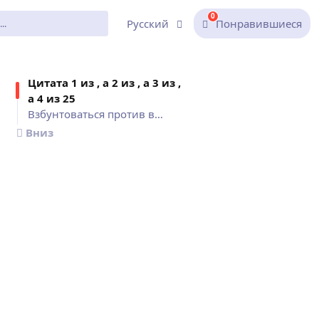
0
Русский
Понравившиеся
Цитат
а 1 из , а 2 из , а 3 из ,
а 4 из
25
Взбунтоваться против высокого каблука может..., Не знаю, кто изобрел каблуки,..., Уверенные в себе женщины носят..., Туфли делаются для того, чтобы...
Вниз