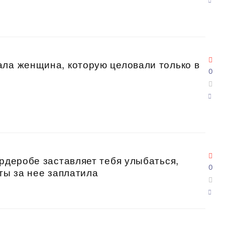
ала женщина, которую целовали только в
0
ардеробе заставляет тебя улыбаться,
0
 ты за нее заплатила⠀