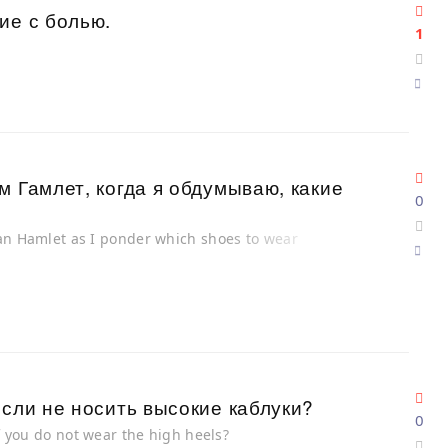
ие с болью.
1
м Гамлет, когда я обдумываю, какие
0
han Hamlet as I ponder which shoes to wear
если не носить высокие каблуки?
0
if you do not wear the high heels?