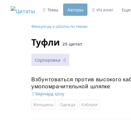
Темы
Авторы
Из книг
Ещ
Феократ.ру
»
Цитаты по темам
Туфли
25 цитат
Сортировка
Взбунтоваться против высокого ка
умопомрачительной шляпке
Бернард Шоу
Женщины
Одежда
Каблуки