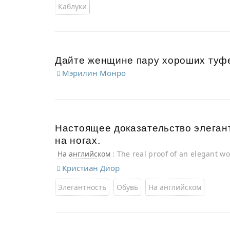
Каблуки
Дайте женщине пару хороших туфел
Мэрилин Монро
Настоящее доказательство элегант
на ногах.
На английском
: The real proof of an elegant wo
Кристиан Диор
Элегантность
Обувь
На английском