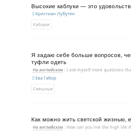
Высокие каблуки — это удовольств
Кристиан Лубутен
Каблуки
Я задаю себе больше вопросов, че
туфли одеть
На английском
: I ask myself more questions t
Ева Габор
Смешные
Как можно жить светской жизнью, 
На английском
: How can you live the high life 