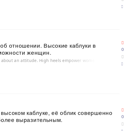
об отношении. Высокие каблуки в
0
можности женщин.
re about an attitude. High heels empower women in a
 высоком каблуке, её облик совершенно
0
 более выразительным.