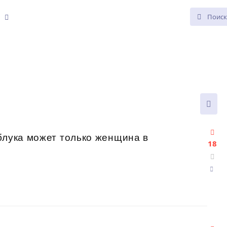
е
блука может только женщина в
18