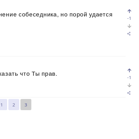
ение собеседника, но порой удается
-1
азать что Ты прав.
-1
1
2
3