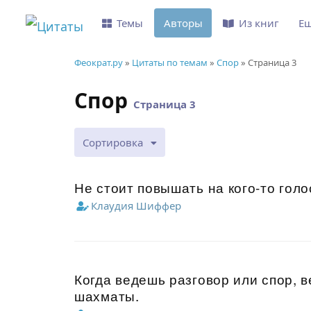
Темы
Авторы
Из книг
Е
Феократ.ру
»
Цитаты по темам
»
Спор
» Страница 3
Спор
Страница 3
Сортировка
Не стоит повышать на кого-то голо
Клаудия Шиффер
Когда ведешь разговор или спор, ве
шахматы.