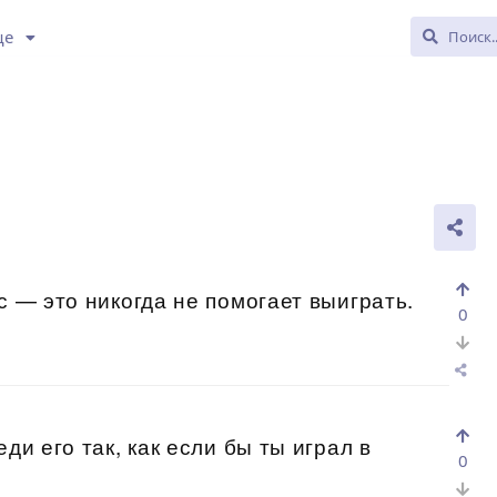
ще
с — это никогда не помогает выиграть.
0
ди его так, как если бы ты играл в
0