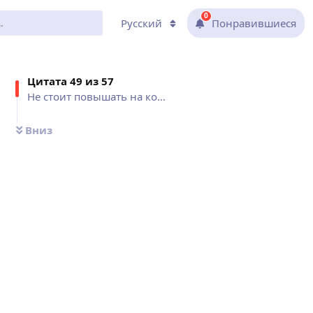
0
Русский
Понравившиеся
Цитат
а 49 из
57
Не стоит повышать на кого-то...
Вниз