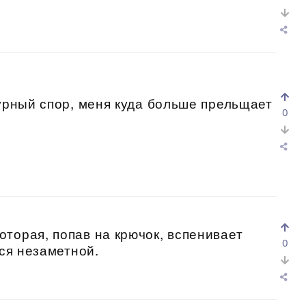
турный спор, меня куда больше прельщает
0
торая, попав на крючок, вспенивает
0
тся незаметной.