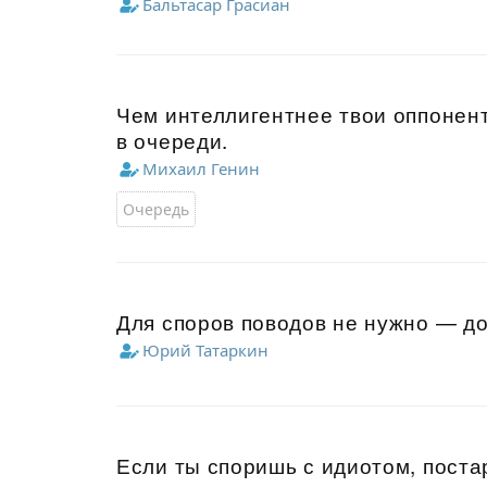
Бальтасар Грасиан
Чем интеллигентнее твои оппонент
в очереди.
Михаил Генин
Очередь
Для споров поводов не нужно — д
Юрий Татаркин
Если ты споришь с идиотом, поста