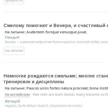
Храбрость
Смелому помогают и Венера, и счастливый 
На латыни: Audentem forsque venusque juvat.
Овидий
Венера — в римской мифологии богиня красоты, плотской любви, жела
На латыни
Немногие рождаются смелыми; многие стан
тренировок и дисциплины
На латыни: Paucos uiros fortes natura procreat; bona instit
На английском
: Few men are born brave; many become so th
discipline.
Вегеций
Vegetius, De Re Militari, Book III, «Dispositions for Action»