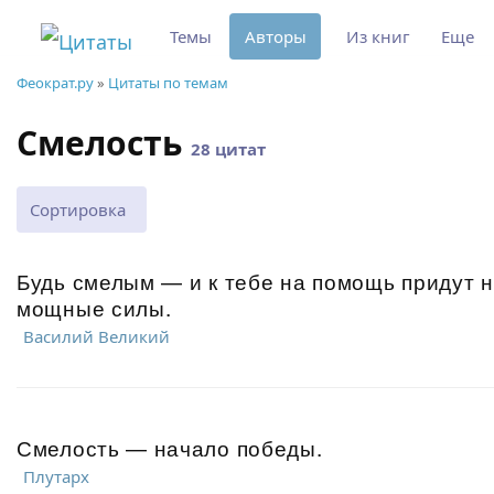
Темы
Авторы
Из книг
Еще
Феократ.ру
»
Цитаты по темам
Смелость
28 цитат
Сортировка
Будь смелым — и к тебе на помощь придут 
мощные силы.
Василий Великий
Смелость — начало победы.
Плутарх