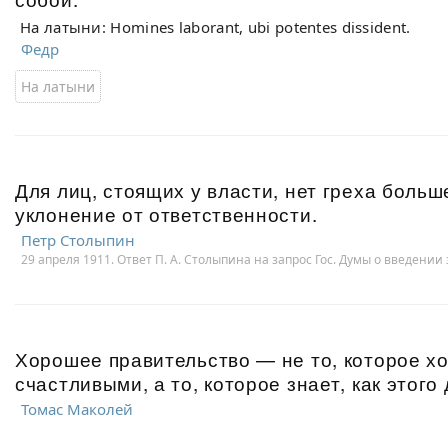
На латыни: Homines laborant, ubi potentes dissident.
Федр
На латыни
Для лиц, стоящих у власти, нет греха боль
уклонение от ответственности.
Петр Столыпин
29 апреля 1911. Ответ П. А. Столыпина на запрос Гос. Думы о введении
Хорошее правительство — не то, которое х
счастливыми, а то, которое знает, как этого
Томас Маколей