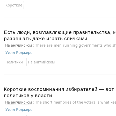
Короткие
Есть люди, возглавляющие правительства, 
разрешать даже играть спичками
На английском
: There are men running governments who sho
with matches
Уилл Роджерс
Политики
На английском
Короткие воспоминания избирателей — вот 
политиков у власти
На английском
: The short memories of the voters is what keep
Уилл Роджерс