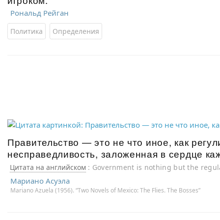
Рональд Рейган
Политика
Определения
Правительство — это не что иное, как регу
несправедливость, заложенная в сердце ка
Цитата на английском
: Government is nothing but the regula
rascal has in his heart.
Мариано Асуэла
Mariano Azuela (1956). “Two Novels of Mexico: The Flies. The Bosses”