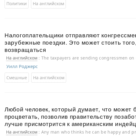
Политики
На английском
Налогоплательщики отправляют конгрессме
зарубежные поездки. Это может стоить того
возвращаться
На английском
: The taxpayers are sending congressmen on e
might be worth it except they keep coming back
Уилл Роджерс
Смешные
На английском
Любой человек, который думает, что может 
процветать, позволив правительству позабот
лучше присмотрится к американским индейц
На английском
: Any man who thinks he can be happy and pr