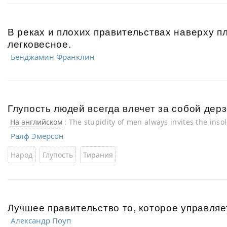
В реках и плохих правительствах наверху п
легковесное.
Бенджамин Франклин
Глупость людей всегда влечет за собой дерз
На английском
: The stupidity of men always invites the inso
Ралф Эмерсон
Народ
Глупость
Тирания
Лучшее правительство то, которое управляе
Александр Поуп