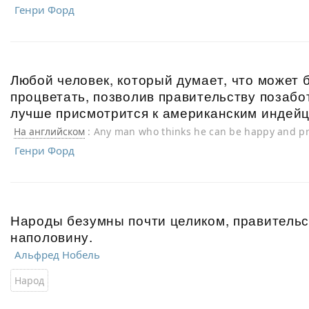
government take care of him better take a closer look at the
Генри Форд
Любой человек, который думает, что может 
процветать, позволив правительству позабот
лучше присмотрится к американским индейц
На английском
: Any man who thinks he can be happy and pr
government take care of him better take a closer look at the
Генри Форд
Народы безумны почти целиком, правительс
наполовину.
Альфред Нобель
Народ