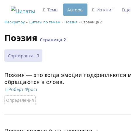
Темы
Авторы
Из книг
Ещ
Феократ.ру
»
Цитаты по темам
»
Поэзия
» Страница 2
Поэзия
Страница 2
Сортировка
Поэзия — это когда эмоции подкрепляются 
обращаются в слова.
Роберт Фрост
Определения
Поэзия должна быть глуповата