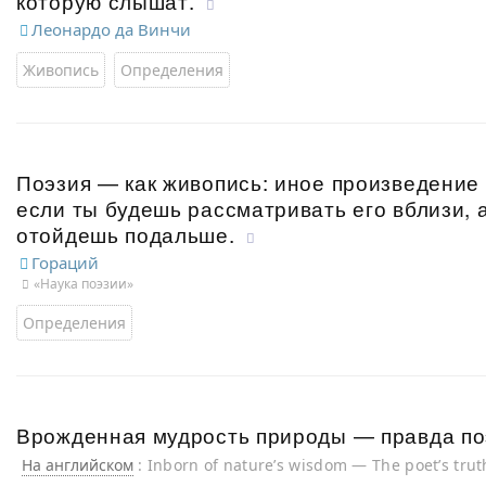
которую слышат.
Леонардо да Винчи
Живопись
Определения
Поэзия — как живопись: иное произведение
если ты будешь рассматривать его вблизи, 
отойдешь подальше.
Гораций
«Наука поэзии»
Определения
Врожденная мудрость природы — правда п
На английском
: Inborn of nature’s wisdom — The poet’s trut