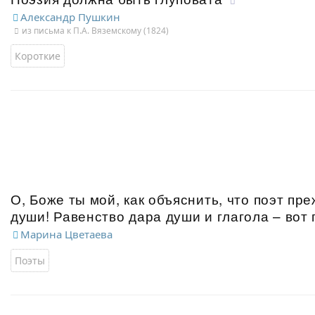
Александр Пушкин
из письма к П.А. Вяземскому (1824)
Короткие
О, Боже ты мой, как объяснить, что поэт пре
души! Равенство дара души и глагола – вот 
Марина Цветаева
Поэты