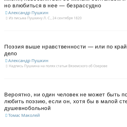
но влюбиться в нее — безрассудно
Александр Пушкин
Из письма Пушкину Л. С., 24 сентября 1820
Поэзия выше нравственности — или по кра
дело
Александр Пушкин
Надпись Пушкина на полях статьи Вяземского об Озерове
Вероятно, ни один человек не может быть п
любить поэзию, если он, хотя бы в малой ст
душевнобольной
Томас Маколей