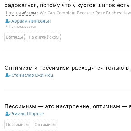
радоваться, потому что у кустов шипов ест
На английском
: We Can Complain Because Rose Bushes Have
Because Thorn Bushes Have Roses
Авраам Линкольн
Приписывается
Взгляды
На английском
Оптимизм и пессимизм расходятся только в 
Станислав Ежи Лец
Пессимизм — это настроение, оптимизм — 
Эмиль Шартье
Пессимизм
Оптимизм