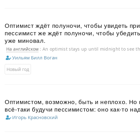
Оптимист ждёт полуночи, чтобы увидеть при
пессимист же ждёт полуночи, чтобы убедить
уже миновал.
На английском
: An optimist stays up until midnight to see t
stays up to make sure the old year leaves.
Уильям Билл Воган
Новый год
Оптимистом, возможно, быть и неплохо. Но 
всё-таки будучи пессимистом: оно как-то н
Игорь Красновский