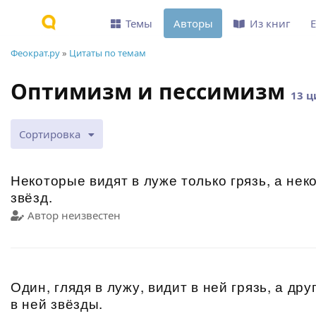
Темы
Авторы
Из книг
Феократ.ру
»
Цитаты по темам
Оптимизм и пессимизм
13 ц
Сортировка
Некоторые видят в луже только грязь, а не
звёзд.
Автор неизвестен
Один, глядя в лужу, видит в ней грязь, а д
в ней звёзды.