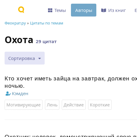
Темы
Авторы
Из книг
Феократ.ру
»
Цитаты по темам
Охота
29 цитат
Сортировка
Кто хочет иметь зайца на завтрак, должен о
ночью.
Кэмден
Мотивирующие
Лень
Действие
Короткие
Охотник: человек, демонстрирующий свою л