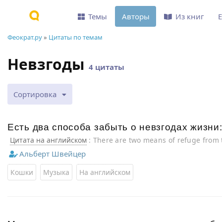
Темы
Авторы
Из книг
Феократ.ру
»
Цитаты по темам
Невзгоды
4 цитаты
Сортировка
Есть два способа забыть о невзгодах жизни:
Цитата на английском
: There are two means of refuge from t
and cats.
Альберт Швейцер
Кошки
Музыка
На английском