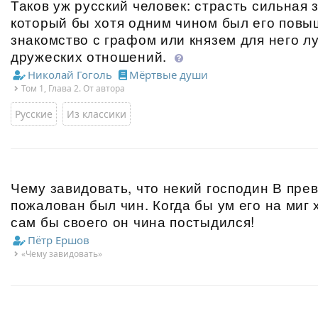
Таков уж русский человек: страсть сильная з
который бы хотя одним чином был его повы
знакомство с графом или князем для него л
дружеских отношений.
Николай Гоголь
Мёртвые души
Том 1, Глава 2. От автора
Русские
Из классики
Чему завидовать, что некий господин В пр
пожалован был чин. Когда бы ум его на миг 
сам бы своего он чина постыдился!
Пётр Ершов
«Чему завидовать»