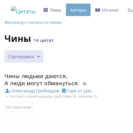
Темы
Авторы
Из книг
Е
Феократ.ру
»
Цитаты по темам
Чины
14 цитат
Сортировка
Чины людьми даются,
А люди могут обмануться.
Александр Грибоедов
Горе от ума
Чатский о своей карьере (действие III, явление 3)
Из классики