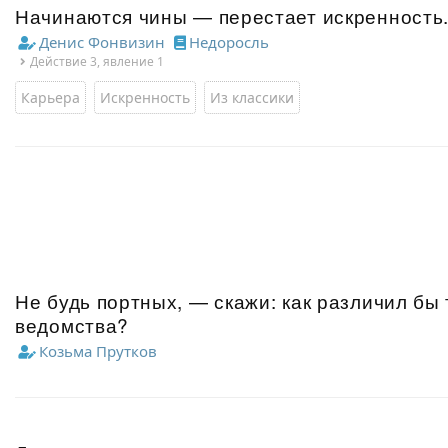
Начинаются чины — перестает искренность
Денис Фонвизин
Недоросль
Действие 3, явление 1
Карьера
Искренность
Из классики
Не будь портных, — скажи: как различил бы
ведомства?
Козьма Прутков